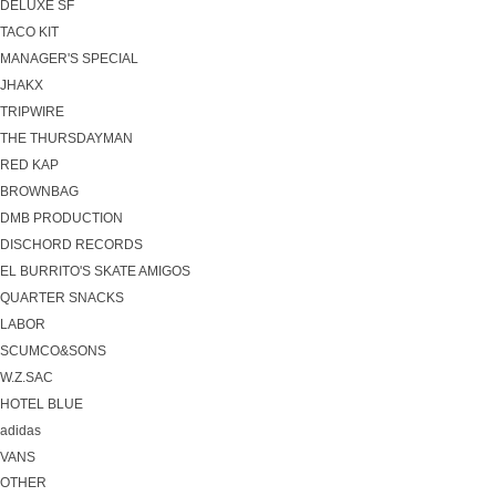
DELUXE SF
TACO KIT
MANAGER'S SPECIAL
JHAKX
TRIPWIRE
THE THURSDAYMAN
RED KAP
BROWNBAG
DMB PRODUCTION
DISCHORD RECORDS
EL BURRITO'S SKATE AMIGOS
QUARTER SNACKS
LABOR
SCUMCO&SONS
W.Z.SAC
HOTEL BLUE
adidas
VANS
OTHER