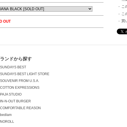
こ
こ
買
D OUT
ブランドから探す
SUNDAYS BEST
SUNDAYS BEST LIGHT STORE
SOUVENIR FROM U.S.A.
COTTON EXPRESSIONS
PAJA STUDIO
IN-N-OUT BURGER
COMFORTABLE REASON
bedlam
NOROLL