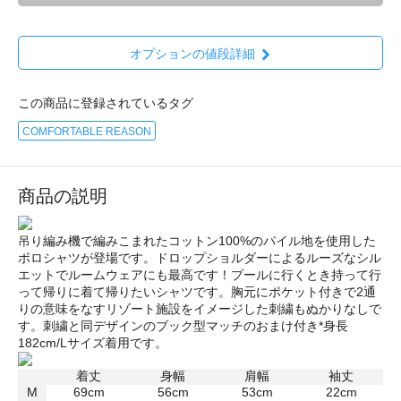
オプションの値段詳細
この商品に登録されているタグ
COMFORTABLE REASON
商品の説明
吊り編み機で編みこまれたコットン100%のパイル地を使用した
ポロシャツが登場です。ドロップショルダーによるルーズなシル
エットでルームウェアにも最高です！プールに行くとき持って行
って帰りに着て帰りたいシャツです。胸元にポケット付きで2通
りの意味をなすリゾート施設をイメージした刺繍もぬかりなしで
す。刺繍と同デザインのブック型マッチのおまけ付き*身長
182cm/Lサイズ着用です。
着丈
身幅
肩幅
袖丈
M
69cm
56cm
53cm
22cm