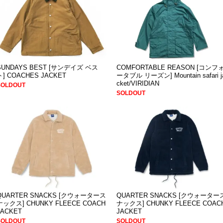
SUNDAYS BEST [サンデイズ ベス
COMFORTABLE REASON [コンフ
ト] COACHES JACKET
ータブル リーズン] Mountain safari j
cket/VIRIDIAN
SOLDOUT
SOLDOUT
QUARTER SNACKS [クウォータース
QUARTER SNACKS [クウォーター
ナックス] CHUNKY FLEECE COACH
ナックス] CHUNKY FLEECE COAC
JACKET
JACKET
SOLDOUT
SOLDOUT