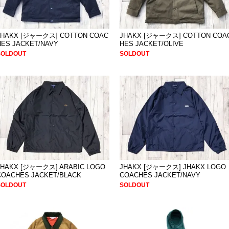
JHAKX [ジャークス] COTTON COAC
JHAKX [ジャークス] COTTON COA
HES JACKET/NAVY
HES JACKET/OLIVE
SOLDOUT
SOLDOUT
JHAKX [ジャークス] ARABIC LOGO
JHAKX [ジャークス] JHAKX LOGO
COACHES JACKET/BLACK
COACHES JACKET/NAVY
SOLDOUT
SOLDOUT