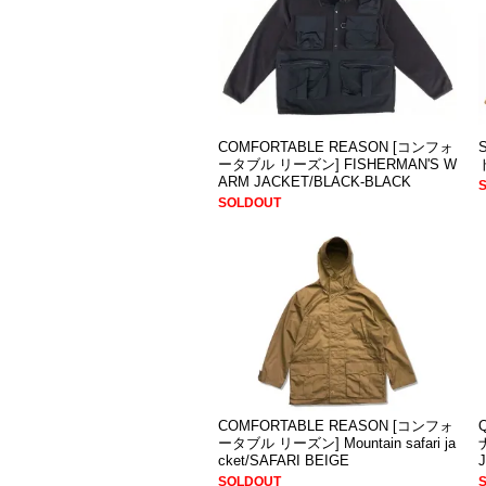
COMFORTABLE REASON [コンフォ
ータブル リーズン] FISHERMAN'S W
ARM JACKET/BLACK-BLACK
SOLDOUT
COMFORTABLE REASON [コンフォ
ータブル リーズン] Mountain safari ja
cket/SAFARI BEIGE
SOLDOUT