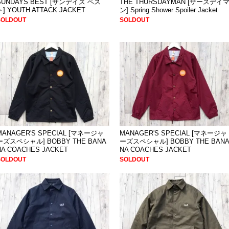
SUNDAYS BEST [サンデイズ ベス
THE THURSDAYMAN [サースデイ
ト] YOUTH ATTACK JACKET
ン] Spring Shower Spoiler Jacket
SOLDOUT
SOLDOUT
MANAGER'S SPECIAL [マネージャ
MANAGER'S SPECIAL [マネージャ
ーズスペシャル] BOBBY THE BANA
ーズスペシャル] BOBBY THE BAN
NA COACHES JACKET
NA COACHES JACKET
SOLDOUT
SOLDOUT