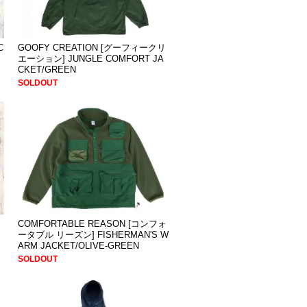
C
GOOFY CREATION [グーフィークリ
エーション] JUNGLE COMFORT JA
CKET/GREEN
SOLDOUT
COMFORTABLE REASON [コンフォ
ータブル リーズン] FISHERMAN'S W
ARM JACKET/OLIVE-GREEN
SOLDOUT