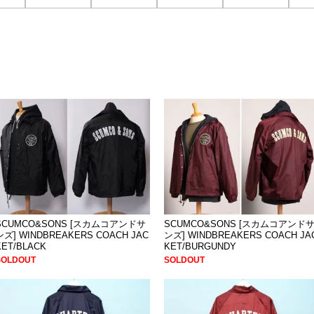
SCUMCO&SONS [スカムコアンドサ
SCUMCO&SONS [スカムコアンド
ンズ] WINDBREAKERS COACH JAC
ンズ] WINDBREAKERS COACH JA
KET/BLACK
KET/BURGUNDY
SOLDOUT
SOLDOUT