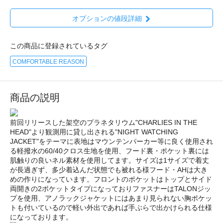
オプションの値段詳細
この商品に登録されているタグ
COMFORTABLE REASON
商品の説明
前回リリースした架空のプラネタリウム"CHARLIES IN THE
HEAD"より観測用に貸し出される"NIGHT WATCHING
JACKET"をテーマに表地はマウンテンパーカー等に良く使用され
る軽撥水の60/40クロス生地を使用、フード裏・ポケット裏には
肌触りの良いネル素材を使用してます。サイズは1サイズで着丈
が長過ぎず、多少着込んだ状態でも被れる様フード・AHは大き
めの作りになっています。フロントのポケットはトップとサイド
両開きの2ポケットタイプになっておりファスナーはTALONジッ
プを使用、アノラックジャケットにはあまり見られない胸ポケッ
トも付いているので軽い外出であれば手ぶらで出かけられる仕様
になっております。