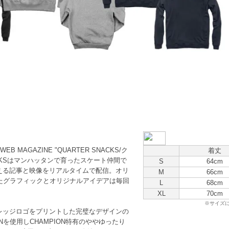
B MAGAZINE "QUARTER SNACKS/ク
着丈
NACKSはマンハッタンで育ったスケート仲間で
S
64cm
を伝える記事と映像をリアルタイムで配信。オリ
M
66cm
たグラフィックとオリジナルアイデアは毎回
L
68cm
XL
70cm
※サイズ
Sカレッジロゴをプリントした完璧なデザインの
Nを使用しCHAMPION特有のややゆったり