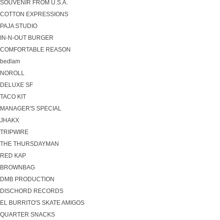
SOUVENIR FROM U.S.A.
COTTON EXPRESSIONS
PAJA STUDIO
IN-N-OUT BURGER
COMFORTABLE REASON
bedlam
NOROLL
DELUXE SF
TACO KIT
MANAGER'S SPECIAL
JHAKX
TRIPWIRE
THE THURSDAYMAN
RED KAP
BROWNBAG
DMB PRODUCTION
DISCHORD RECORDS
EL BURRITO'S SKATE AMIGOS
QUARTER SNACKS