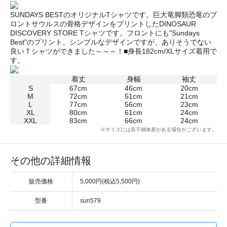
SUNDAYS BESTのオリジナルTシャツです。巨大竜脚類恐竜のブ
ロントサウルスの骨格デザインをプリントしたDINOSAUR
DISCOVERY STORE Tシャツです。フロントにも"Sundays
Best"のプリント。シンプルなデザインですが、ありそうでない
良いＴシャツができました～～～！■身長182cm/XLサイズ着用で
す。
着丈
身幅
袖丈
S
67cm
46cm
20cm
M
72cm
51cm
21cm
L
77cm
56cm
23cm
XL
80cm
61cm
24cm
XXL
83cm
66cm
24cm
※サイズには若干個体差がある場合がございます。
その他の詳細情報
販売価格
5,000円(税込5,500円)
型番
sun579