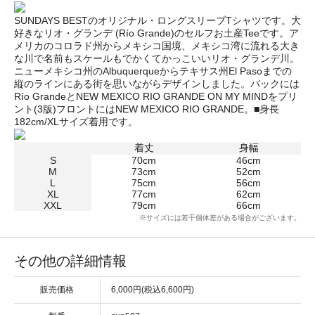
SUNDAYS BESTのオリジナル・ロングスリーブTシャツです。大
好きなリオ・グランデ (Río Grande)のセルフお土産Teeです。ア
メリカのコロラド州からメキシコ国境、メキシコ湾に流れる大き
な川で名前もスケールもでかくてかっこいいリオ・グランデ川。
ニューメキシコ州のAlbuquerqueからテキサス州El Pasoまでの
縦のラインにある街を思いながらデザインしました。バックには
Río GrandeとNEW MEXICO RIO GRANDE ON MY MINDをプリ
ント(3版)フロントにはNEW MEXICO RIO GRANDE。■身長
182cm/XLサイズ着用です。
着丈
身幅
S
70cm
46cm
M
73cm
52cm
L
75cm
56cm
XL
77cm
62cm
XXL
79cm
66cm
※サイズには若干個体差がある場合がございます。
その他の詳細情報
販売価格
6,000円(税込6,600円)