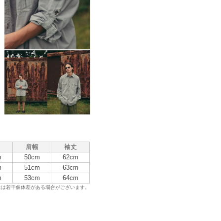
肩幅
袖丈
m
50cm
62cm
m
51cm
63cm
m
53cm
64cm
には若干個体差がある場合がございます。