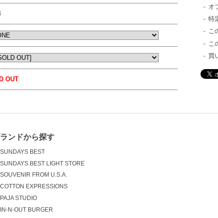
オ
4
特
こ
こ
買
D OUT
ブランドから探す
SUNDAYS BEST
SUNDAYS BEST LIGHT STORE
SOUVENIR FROM U.S.A.
COTTON EXPRESSIONS
PAJA STUDIO
IN-N-OUT BURGER