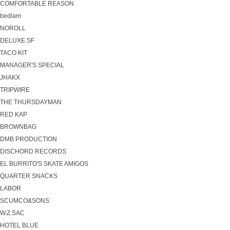
COMFORTABLE REASON
bedlam
NOROLL
DELUXE SF
TACO KIT
MANAGER'S SPECIAL
JHAKX
TRIPWIRE
THE THURSDAYMAN
RED KAP
BROWNBAG
DMB PRODUCTION
DISCHORD RECORDS
EL BURRITO'S SKATE AMIGOS
QUARTER SNACKS
LABOR
SCUMCO&SONS
W.Z.SAC
HOTEL BLUE