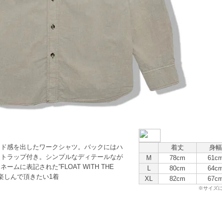
ード感を出したワークシャツ。バックにはハ
着丈
身幅
ストラップ付き。シンプルなディテールなが
M
78cm
61c
に表記された”FLOAT WITH THE
L
80cm
64c
を楽しんで頂きたい1着
XL
82cm
67c
※サイズ