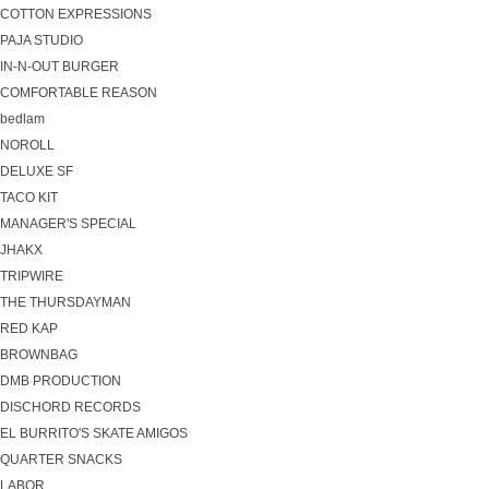
COTTON EXPRESSIONS
PAJA STUDIO
IN-N-OUT BURGER
COMFORTABLE REASON
bedlam
NOROLL
DELUXE SF
TACO KIT
MANAGER'S SPECIAL
JHAKX
TRIPWIRE
THE THURSDAYMAN
RED KAP
BROWNBAG
DMB PRODUCTION
DISCHORD RECORDS
EL BURRITO'S SKATE AMIGOS
QUARTER SNACKS
LABOR