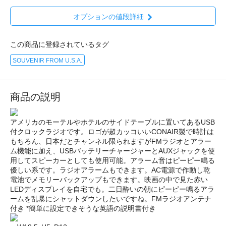
オプションの値段詳細
この商品に登録されているタグ
SOUVENIR FROM U.S.A.
商品の説明
アメリカのモーテルやホテルのサイドテーブルに置いてあるUSB
付クロックラジオです。ロゴが超カッコいいCONAIR製で時計は
もちろん、日本だとチャンネル限られますがFMラジオとアラー
ム機能に加え、USBバッテリーチャージャーとAUXジャックを使
用してスピーカーとしても使用可能。アラーム音はピーピー鳴る
優しい系です。ラジオアラームもできます。AC電源で作動し乾
電池でメモリーバックアップもできます。映画の中で見た赤い
LEDディスプレイを自宅でも。二日酔いの朝にピーピー鳴るアラ
ームを乱暴にシャットダウンしたいですね。FMラジオアンテナ
付き *簡単に設定できそうな英語の説明書付き