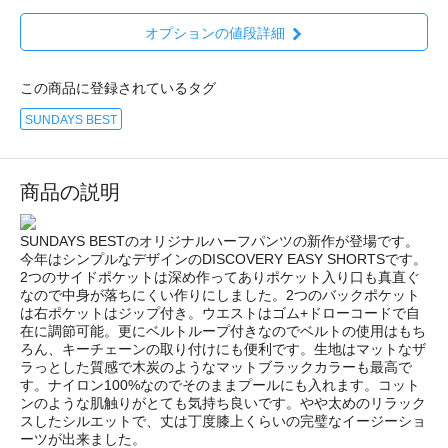
オプションの値段詳細
この商品に登録されているタグ
SUNDAYS BEST
商品の説明
SUNDAYS BESTのオリジナルハーフパンツの新作が登場です。
今年はシンプルなデザインのDISCOVERY EASY SHORTSです。
2つのサイドポケットは深め作ってありポケット入り口も真直ぐ
なので中身が落ちにくい作りにしました。2つのバックポケット
は右ポケットはジップ付き。ウエストはゴム+ドローコードで自
在に調節可能。更にベルトループ付きなのでベルトの使用はもち
ろん、キーチェーンの取り付けにも便利です。生地はマットなザ
ラっとした質感で木炭のようなマットブラックカラーも最高で
す。ナイロン100%なのでそのままプールにも入れます。コット
ンのような肌触りがとても気持ち良いです。やや太めのリラック
スしたシルエットで、丈は丁度膝上くらいの完璧なイージーショ
ーツが出来ました。