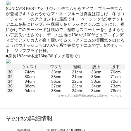
SUNDAYS BESTのオリジナルデニムからアイス・ブルーデニム
が登場です！さわやかなアイス・ブルーは真夏は涼しげ、冬はコ
ーディネートのアクセントに最高です。 ベーシックな5ポケット
デニムを基にヒップから腿周りをリラックスシルエットにし、裾
にかけてのテーパードは緩めで、裾幅もスニーカーを引きずらな
い丁度良い太さです。デニム生地は13ozの100%ピュア―インデ
ィゴでアメリカ人が良く履いてるストアデニムの雰囲気を出せる
ようにウオッシュもぼんやり系で完璧なデニムです。5のポケッ
ト、ジップフライ仕様。
■身長182cm/体重76kg/36インチ着用です
ウエスト
ワタリ
裾幅
股上
股下
30
74cm
33cm
21cm
33cm
70cm
32
80cm
35cm
21cm
33cm
71cm
34
84cm
36cm
22cm
33cm
72cm
36
88cm
37cm
23cm
34cm
73cm
38
94cm
38cm
24cm
34cm
78cm
※サイズには若干個体差がある場合がございます。
その他の詳細情報
販売価格
16,800円(税込18,480円)