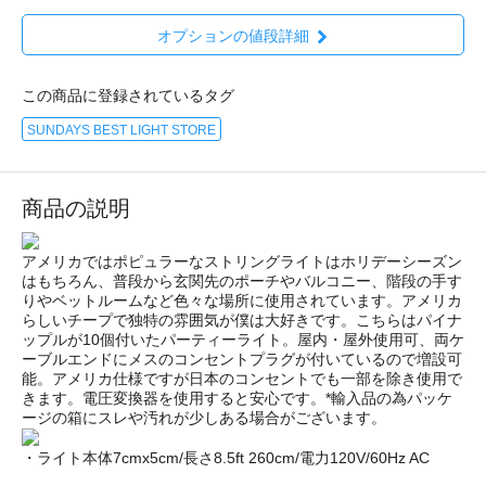
オプションの値段詳細
この商品に登録されているタグ
SUNDAYS BEST LIGHT STORE
商品の説明
アメリカではポピュラーなストリングライトはホリデーシーズン
はもちろん、普段から玄関先のポーチやバルコニー、階段の手す
りやベットルームなど色々な場所に使用されています。アメリカ
らしいチープで独特の雰囲気が僕は大好きです。こちらはパイナ
ップルが10個付いたパーティーライト。屋内・屋外使用可、両ケ
ーブルエンドにメスのコンセントプラグが付いているので増設可
能。アメリカ仕様ですが日本のコンセントでも一部を除き使用で
きます。電圧変換器を使用すると安心です。*輸入品の為パッケ
ージの箱にスレや汚れが少しある場合がございます。
・ライト本体7cmx5cm/長さ8.5ft 260cm/電力120V/60Hz AC