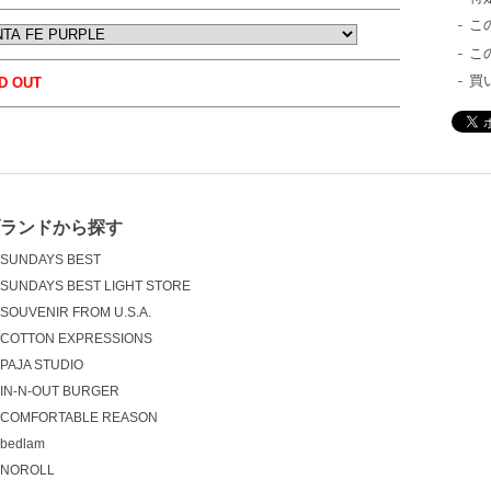
こ
こ
買
D OUT
ブランドから探す
SUNDAYS BEST
SUNDAYS BEST LIGHT STORE
SOUVENIR FROM U.S.A.
COTTON EXPRESSIONS
PAJA STUDIO
IN-N-OUT BURGER
COMFORTABLE REASON
bedlam
NOROLL