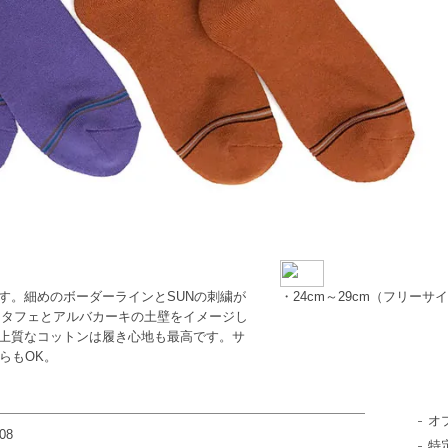
スです。細めのボーダーラインとSUNの刺繍が
・24cm～29cm（フリーサ
ンタフェとアルバカーキの土壁をイメージし
厚手の上質なコットンは履き心地も最高です。サ
ちらもOK。
オ
08
特