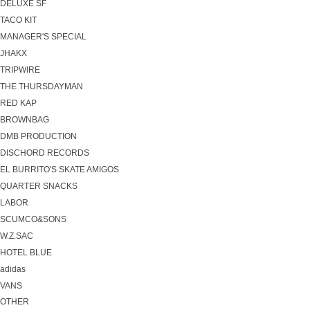
DELUXE SF
TACO KIT
MANAGER'S SPECIAL
JHAKX
TRIPWIRE
THE THURSDAYMAN
RED KAP
BROWNBAG
DMB PRODUCTION
DISCHORD RECORDS
EL BURRITO'S SKATE AMIGOS
QUARTER SNACKS
LABOR
SCUMCO&SONS
W.Z.SAC
HOTEL BLUE
adidas
VANS
OTHER