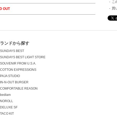
こ
買
D OUT
ブランドから探す
SUNDAYS BEST
SUNDAYS BEST LIGHT STORE
SOUVENIR FROM U.S.A.
COTTON EXPRESSIONS
PAJA STUDIO
IN-N-OUT BURGER
COMFORTABLE REASON
bedlam
NOROLL
DELUXE SF
TACO KIT