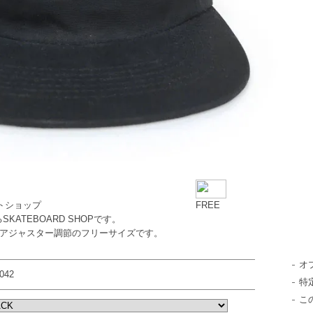
ートショップ
FREE
るSKATEBOARD SHOPです。
ズはアジャスター調節のフリーサイズです。
オ
r042
特
こ